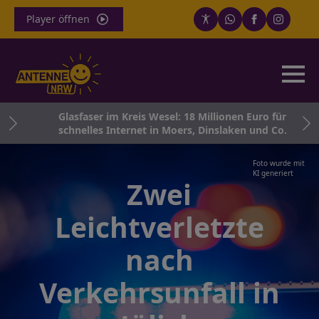
Player öffnen
es
Glasfaser im Kreis Wesel: 18 Millionen Euro für
schnelles Internet in Moers, Dinslaken und Co.
Foto wurde mit
KI generiert
Zwei
Leichtverletzte
nach
Verkehrsunfall in