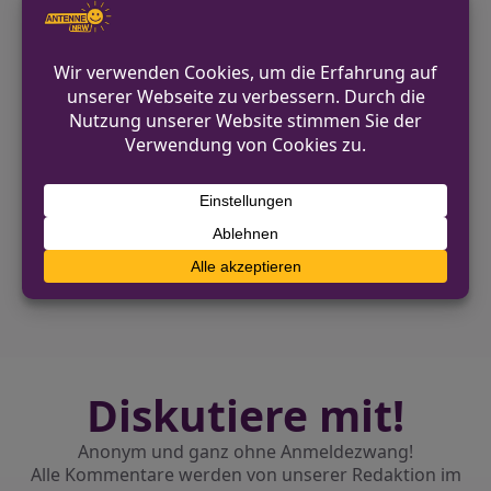
Versorgung vor Ort konnten beide
Unfallbeteiligten entlassen werden. Der
Sachschaden an dem Fahrrad des
Radfahrers war gering.
VORHERIGER BEITRAG
Drei versuchte Einbrüche in einem
Geschäftshaus in Düren
NÄCHSTER BEITRAG
Kind (3) bei Verkehrsunfall leicht verletzt
Diskutiere mit!
Anonym und ganz ohne Anmeldezwang!
Alle Kommentare werden von unserer Redaktion im