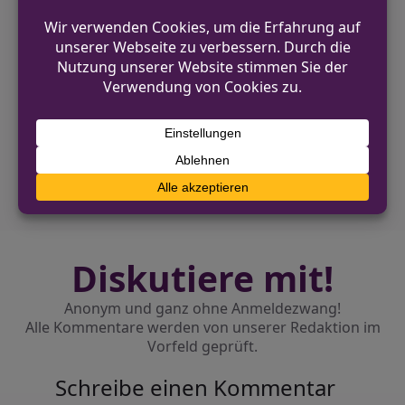
wurde zur weiteren Untersuchung
ebenfalls ins JWK transportiert.
VORHERIGER BEITRAG
Einbruch in Firmengebäude in Gescher
NÄCHSTER BEITRAG
Einbruch in Lager in Ahlen
Diskutiere mit!
Anonym und ganz ohne Anmeldezwang!
Alle Kommentare werden von unserer Redaktion im
Vorfeld geprüft.
Schreibe einen Kommentar