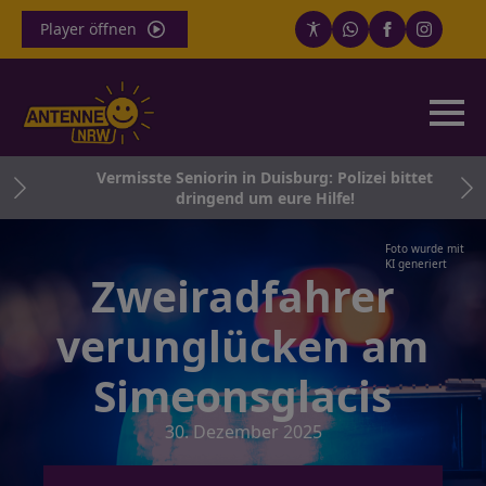
Player öffnen
d
Vermisste Seniorin in Duisburg: Polizei bittet
hein
dringend um eure Hilfe!
Foto wurde mit
KI generiert
Zweiradfahrer
verunglücken am
Simeonsglacis
30. Dezember 2025