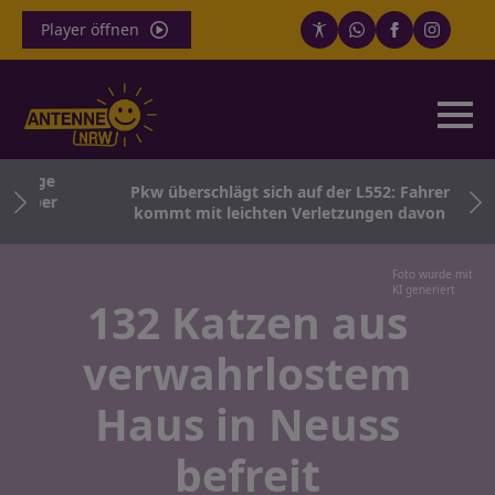
Player öffnen
zeuge
Pkw überschlägt sich auf der L552: Fahrer
h über
kommt mit leichten Verletzungen davon
Foto wurde mit
KI generiert
132 Katzen aus
verwahrlostem
Haus in Neuss
befreit