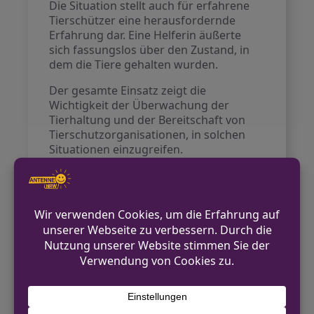
Die Situation stellt auch für erfahrene
Tierschützer eine herausfordernde
Erfahrung dar. Eine Helferin äußerte
sich fassungslos über den Zustand, in
dem die Tiere gehalten wurden.
Der gesamte Einsatz zeigt die
Wichtigkeit der Überwachung der
Tierhaltung und der Bereitschaft von
Tierschutzorganisationen, in solchen
Situationen einzugreifen.
Quelle:
Rheinische Post
VORHERIGER BEITRAG
Auto fährt in Ladenlokal in Krefeld: Glück im
Unglück
NÄCHSTER BEITRAG
Allianz Kölner Sport fordert von der Stadt
dringende Maßnahmen