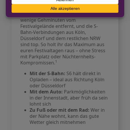
natürlich eine Rolle spielt, empfehlen
wir euch ganz klar: Kommt mit Bahn
oder Bus! Der Bahnhof Opladen ist nur
wenige Gehminuten vom
Festivalgelände entfernt, und die S-
Bahn-Verbindungen aus Köln,
Düsseldorf und dem restlichen NRW
sind top. So holt ihr das Maximum aus
euren Festivaltagen raus – ohne Stress
mit Parkplatz oder Nüchternheits-
1
Kompromissen.
Mit der S-Bahn:
S6 hält direkt in
Opladen – ideal aus Richtung Köln
oder Düsseldorf
Mit dem Auto:
Parkmöglichkeiten
in der Innenstadt, aber früh da sein
lohnt sich
Zu Fuß oder mit dem Rad:
Wer in
der Nähe wohnt, kann das gute
Wetter gleich mitnehmen