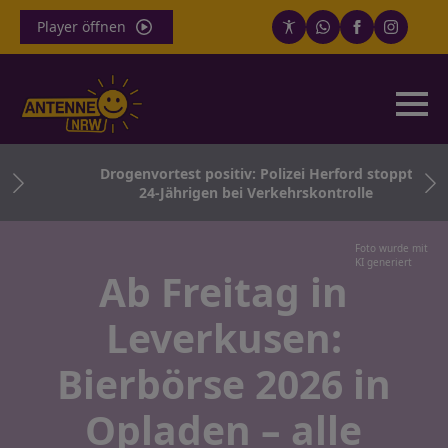
Player öffnen
n
Drogenvortest positiv: Polizei Herford stoppt
en
24-Jährigen bei Verkehrskontrolle
Foto wurde mit
KI generiert
Ab Freitag in
Leverkusen:
Bierbörse 2026 in
Opladen – alle