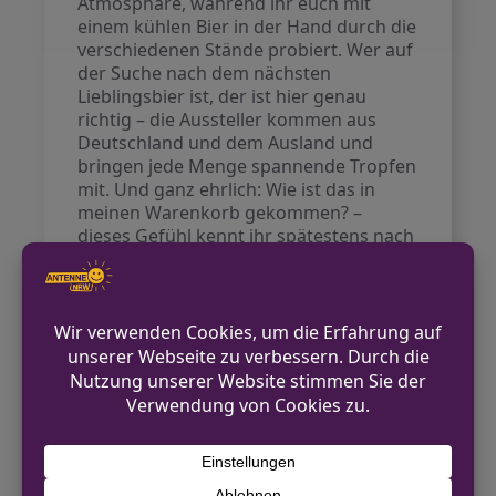
Atmosphäre, während ihr euch mit
einem kühlen Bier in der Hand durch die
verschiedenen Stände probiert. Wer auf
der Suche nach dem nächsten
Lieblingsbier ist, der ist hier genau
richtig – die Aussteller kommen aus
Deutschland und dem Ausland und
bringen jede Menge spannende Tropfen
mit. Und ganz ehrlich: Wie ist das in
meinen Warenkorb gekommen? –
dieses Gefühl kennt ihr spätestens nach
1
dem dritten Probier-Ticket.
Anreise – so kommt ihr am
besten hin
Opladen liegt super günstig und ist
prima erreichbar – sowohl mit dem Auto
als auch mit öffentlichen
Verkehrsmitteln. Und weil bei einer
Bierbörse das Thema Fahrtüchtigkeit