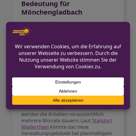
Bedeutung für
Mönchengladbach
Das neue Verwaltungsgebäude Rheydt
wird ein zentraler Anlaufpunkt für
Bürgerinnen und Bürger im Stadtteil.
Mit modernen Büroräumen und
besserer Erreichbarkeit soll die
Verwaltungsarbeit effizienter werden.
Für die Stadt Mönchengladbach stellt
das Projekt eine wichtige Investition in
die Zukunft der kommunalen
Infrastruktur dar.
Zeitplan und Ausblick
Nach dem Abrissstart am 17. November
werden die Arbeiten voraussichtlich
mehrere Monate dauern. Laut
Standort
Niederrhein
könnte das neue
Verwaltungsgebäude bei planmäßigem