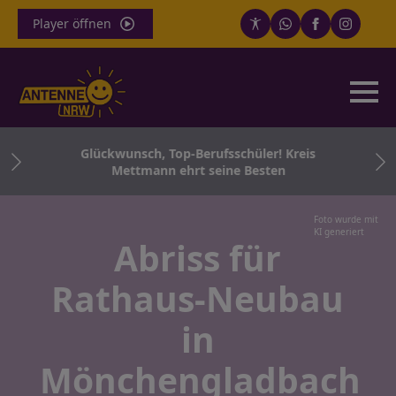
Player öffnen
ür
Glückwunsch, Top-Berufsschüler! Kreis
o.
Mettmann ehrt seine Besten
Foto wurde mit
KI generiert
Abriss für
Rathaus-Neubau
in
Mönchengladbach