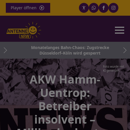
Player öffnen
och
Monatelanges Bahn-Chaos: Zugstrecke
Düsseldorf–Köln wird gesperrt
Foto wurde mit
KI generiert
AKW Hamm-
Uentrop:
Betreiber
insolvent –