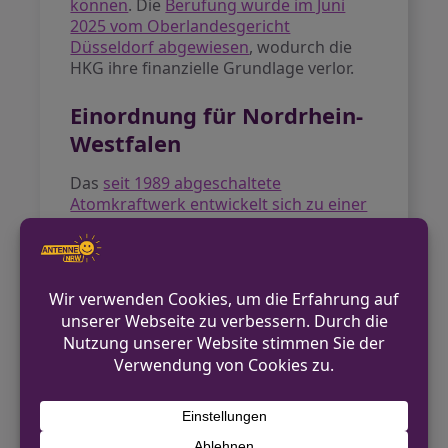
können
. Die
Berufung wurde im Juni
2025 vom Oberlandesgericht
Düsseldorf abgewiesen
, wodurch die
HKG ihre finanzielle Grundlage verlor.
Einordnung für Nordrhein-
Westfalen
Das
seit 1989 abgeschaltete
Atomkraftwerk entwickelt sich zu einer
kostenträchtigen Altlast
für die
öffentliche Hand. NRW-
Wirtschaftsministerin Mona Neubaur
fordert, dass der Bund die Kosten
übernehmen soll. Das Land Nordrhein-
Westfalen sieht sich nun in einer
schwierigen Lage, da ohne
funktionsfähige Betreibergesellschaft
der sichere Rückbau der Anlage
gefährdet ist.