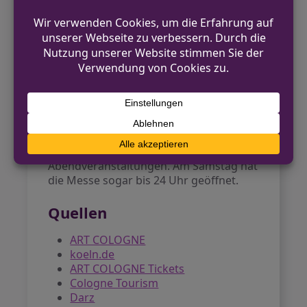
Messetage.
Ausblick auf die
kommenden Tage
Erwartet werden zahlreiche
internationale Galerien, die Werke des
20. und 21. Jahrhunderts präsentieren.
Die
58. Ausgabe
verspricht ein
vielfältiges Programm mit Führungen,
Gesprächen und besonderen
Abendveranstaltungen. Am Samstag hat
die Messe sogar bis 24 Uhr geöffnet.
Quellen
ART COLOGNE
koeln.de
ART COLOGNE Tickets
Cologne Tourism
Darz