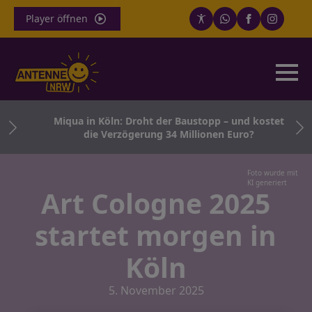
Player öffnen
den
Miqua in Köln: Droht der Baustopp – und kostet
die Verzögerung 34 Millionen Euro?
Foto wurde mit
KI generiert
Art Cologne 2025
startet morgen in
Köln
5. November 2025