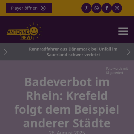
Player öffnen
satz
Rennradfahrer aus Dänemark bei Unfall im
Sauerland schwer verletzt
Foto wurde mit
KI generiert
Badeverbot im
Rhein: Krefeld
folgt dem Beispiel
anderer Städte
26. August 2025