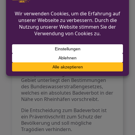
Gesellschaft (DLRG) gab es bis Ende Juli
dieses Jahres in Nordrhein-Westfalen
bereits zehn Todesfälle im Rhein. Dies
ist ein Anstieg gegenüber dem Vorjahr,
in dem insgesamt 14 Todesfälle
verzeichnet wurden.
In Krefeld galt bereits ein
weitreichendes Badeverbot in einem
bestimmten Abschnitt des Rheins, das
die gefährlichen Bereiche rund um den
Chempark Uerdingen umfasst. Das
Gebiet unterliegt den Bestimmungen
des Bundeswasserstraßengesetzes,
welches ein absolutes Badeverbot in der
Nähe von Rheinhäfen vorschreibt.
Die Entscheidung zum Badeverbot ist
ein Präventivschritt zum Schutz der
Bevölkerung und soll mögliche
Tragödien verhindern.