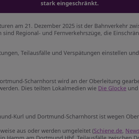
stark eingeschränkt.
raturen am 21. Dezember 2025 ist der Bahnverkehr 
n sind Regional- und Fernverkehrszüge, die Einschrä
tungen, Teilausfälle und Verspätungen einstellen und
rtmund-Scharnhorst wird an der Oberleitung gearbei
werden. Dies teilten Lokalmedien wie
Die Glocke
un
mund-Kurl und Dortmund-Scharnhorst ist wegen Oberl
ilweise aus oder werden umgeleitet (
Schiene.de
,
News
att in Hamm am Dortmund Hbf, Teilausfälle zwischen