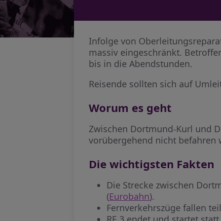
Infolge von Oberleitungsrepa
massiv eingeschränkt. Betroffe
bis in die Abendstunden.
Reisende sollten sich auf Umlei
Worum es geht
Zwischen Dortmund-Kurl und Do
vorübergehend nicht befahren 
Die wichtigsten Fakten
Die Strecke zwischen Dort
(
Eurobahn
).
Fernverkehrszüge fallen te
RE 3 endet und startet st