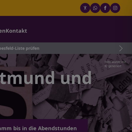
en
Kontakt
üfen
Foto wurde mit
KI generiert
rtmund und
amm bis in die Abendstunden