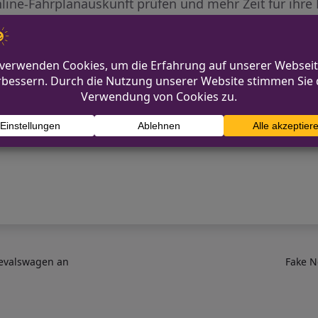
Online-Fahrplanauskunft prüfen und mehr Zeit für ihre
nevalswagen an
Fake N