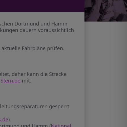
zwischen Dortmund und Hamm
nkungen dauern voraussichtlich
 aktuelle Fahrpläne prüfen.
tet, daher kann die Strecke
d
Stern.de
mit.
eitungsreparaturen gesperrt
.de
).
 Dortmund und Hamm (
National