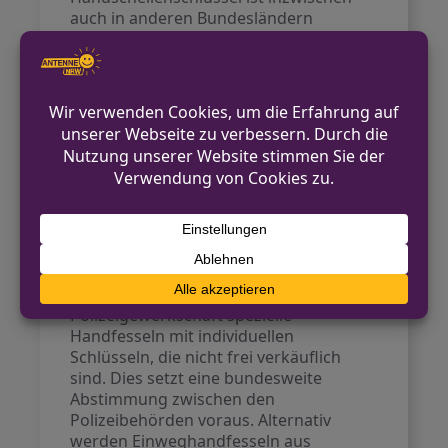
auch in anderen Bundesländern
angekommen. Für Nordrhein-Westfalen
bedeutet das eine erhöhte
Sensibilisierung – auch hier dürfte
künftig mit verstärkten
Sicherheitsmaßnahmen zu rechnen
sein. Ein einheitliches Vorgehen von
Länderpolizeien und Bundespolizei wird
von der Gewerkschaft der Polizei
gefordert.
Ausblick
Langfristig fordert die
Polizeigewerkschaft spezielle
Handfesseln mit individuellen
Schlüsseln, die nicht frei verkäuflich
sind. Dies setzt eine bundesweite
Abstimmung zwischen den
Polizeibehörden voraus. Alternativ
werden Einweghandfesseln aus