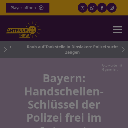
Player öffnen
arum
Raub auf Tankstelle in Dinslaken: Polizei sucht
Zeugen
Foto wurde mit
KI generiert
Bayern:
Handschellen-
Schlüssel der
Polizei frei im