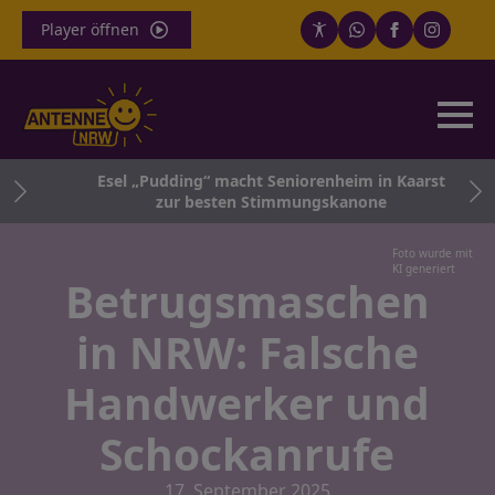
Player öffnen
die
Esel „Pudding“ macht Seniorenheim in Kaarst
zur besten Stimmungskanone
Foto wurde mit
KI generiert
Betrugsmaschen
in NRW: Falsche
Handwerker und
Schockanrufe
17. September 2025