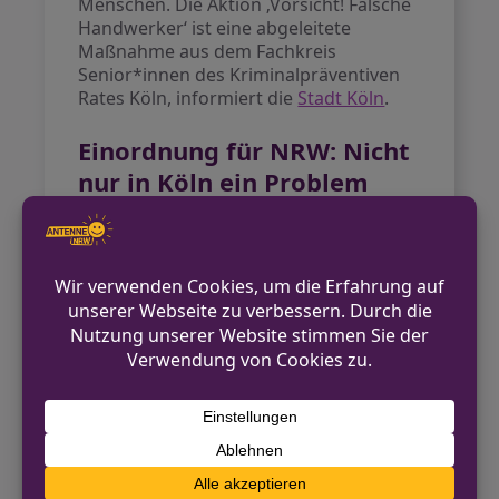
Menschen. Die Aktion ‚Vorsicht! Falsche
Handwerker‘ ist eine abgeleitete
Maßnahme aus dem Fachkreis
Senior*innen des Kriminalpräventiven
Rates Köln, informiert die
Stadt Köln
.
Einordnung für NRW: Nicht
nur in Köln ein Problem
Die Betrugsmaschen beschränken sich
nicht nur auf Köln und Leverkusen. Auch
in Bottrop gaben sich Betrüger als
Handwerker aus und stahlen Schmuck
von einer Seniorin, berichtet der
Express
. Die Polizei bittet landesweit um
erhöhte Aufmerksamkeit und Hinweise
aus der Bevölkerung.
Ausblick und Prävention
Die Polizei verstärkt ihre