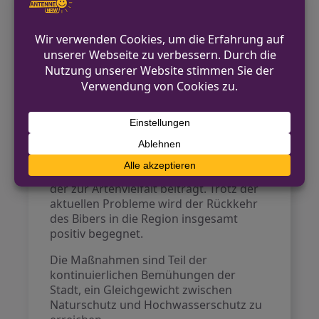
auf zwölf Reviere beläuft, wird durch ein
so genanntes „Bibermanagement“
begleitet. Der gegenwärtige Eingriff
erfolgt bewusst im August, um die
Jungtiere nicht zu gefährden, da diese
zu diesem Zeitpunkt meist selbstständig
sind. Damit soll der Eingriff für die
Biberfamilie so schonend wie möglich
gestaltet werden.
Grundsätzlich ist der Biber ein
wertvoller Bestandteil des Ökosystems,
der zur Artenvielfalt beiträgt. Trotz der
aktuellen Probleme wird der Rückkehr
des Bibers in die Region insgesamt
positiv begegnet.
Die Maßnahmen sind Teil der
kontinuierlichen Bemühungen der
Stadt, ein Gleichgewicht zwischen
Naturschutz und Hochwasserschutz zu