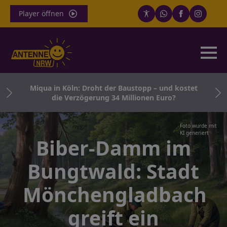
Player öffnen
B
en
Miqua in Köln: Droht der Baustopp – und kostet
ge
die Verzögerung 34 Millionen Euro?
Foto wurde mit
KI generiert
Biber-Damm im
Bungtwald: Stadt
Mönchengladbach
greift ein