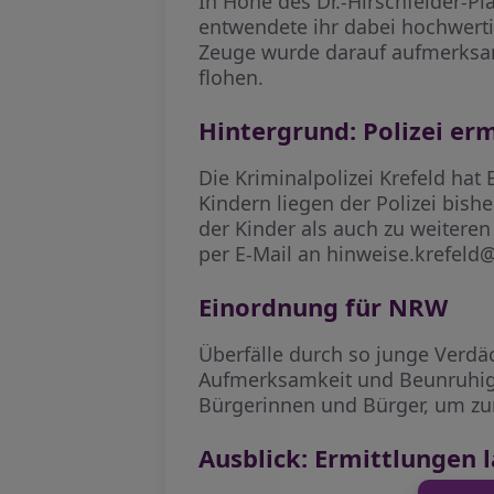
In Höhe des Dr.-Hirschfelder-Pl
entwendete ihr dabei hochwertig
Zeuge wurde darauf aufmerksam u
flohen.
Hintergrund: Polizei er
Die Kriminalpolizei Krefeld h
Kindern liegen der Polizei bish
der Kinder als auch zu weitere
per E-Mail an hinweise.krefeld
Einordnung für NRW
Überfälle durch so junge Verdäc
Aufmerksamkeit und Beunruhigung
Bürgerinnen und Bürger, um zur
Ausblick: Ermittlungen 