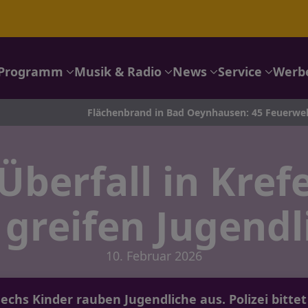
Programm
Musik & Radio
News
Service
Werb
Flächenbrand in Bad Oeynhausen: 45 Feuerwehrkräfte im Ein
Überfall in Kref
 greifen Jugendl
10. Februar 2026
 Sechs Kinder rauben Jugendliche aus. Polizei bit