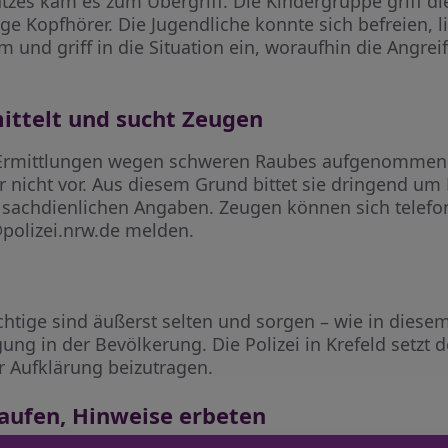
atzes kam es zum Übergriff. Die Kindergruppe griff di
e Kopfhörer. Die Jugendliche konnte sich befreien, li
nd griff in die Situation ein, woraufhin die Angreif
mittelt und sucht Zeugen
at Ermittlungen wegen schweren Raubes aufgenommen
er nicht vor. Aus diesem Grund bittet sie dringend um
n sachdienlichen Angaben. Zeugen können sich telefo
@polizei.nrw.de melden.
htige sind äußerst selten und sorgen – wie in diesem 
 in der Bevölkerung. Die Polizei in Krefeld setzt de
 Aufklärung beizutragen.
laufen, Hinweise erbeten