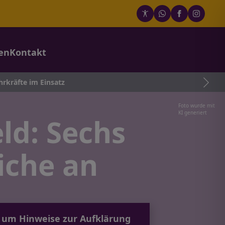
en
Kontakt
satz
Foto wurde mit
KI generiert
eld: Sechs
iche an
tet um Hinweise zur Aufklärung