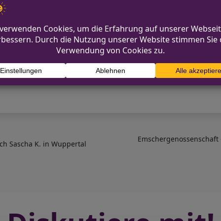
chen Tätern jede Spur. Die Ermittlungen der Polizei 
l, Dreikönigenstraße oder Dr.-Hirschfelder-Platz v
 der Polizei melden. Der Vorfall zeigt, wie wichtig au
Emschergenossenschaft 
h Sascha K. in Wuppertal