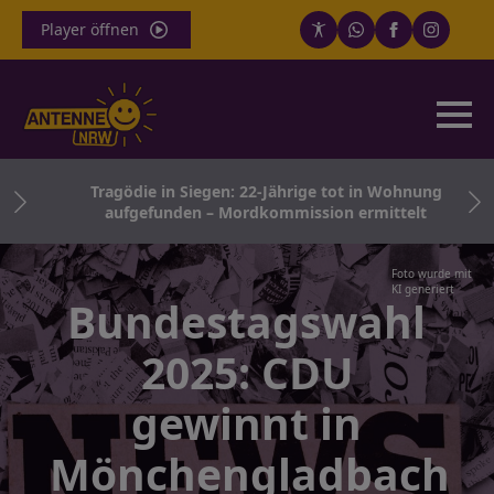
Player öffnen
für
Tragödie in Siegen: 22-Jährige tot in Wohnung
aufgefunden – Mordkommission ermittelt
Foto wurde mit
KI generiert
Bundestagswahl
2025: CDU
gewinnt in
Mönchengladbach