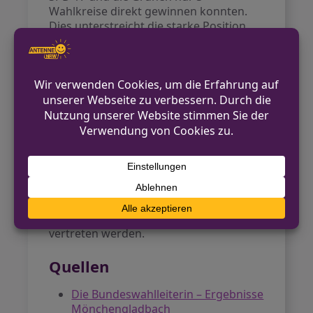
Wahlkreise direkt gewinnen konnten.
Dies unterstreicht die starke Position
der Union im bevölkerungsreichsten
Bundesland.
Ausblick
Die Ergebnisse aus Mönchengladbach
spiegeln den bundesweiten Trend wider.
Die deutliche Stärke der CDU und das
Erstarken der AfD prägen das neue
politische Kräfteverhältnis. Für die
lokale Politik bedeutet dies, dass die
Interessen der Stadt nun durch einen
CDU-Abgeordneten im Bundestag
vertreten werden.
Quellen
Die Bundeswahlleiterin – Ergebnisse
Mönchengladbach