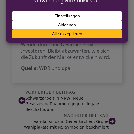
genießen einen Kultstatus, nachdem sie
auch von prominenten Persönlichkeiten
wie
Sarah Jessica Parker
in Filmen wie
„Sex and the City 2“ getragen wurden.
Die Markenschwäche zeigt sich, jedoch
gibt es die Hoffnung auf eine positive
Wende durch die Gespräche mit
Investoren. Bleibt abzuwarten, wie sich
die Zukunft der Marke entwickeln wird.
Quelle:
WDR und dpa
VORHERIGER BEITRAG
Schwarzarbeit in NRW: Neue
Gesetzesmaßnahmen gegen illegale
Beschäftigung
NÄCHSTER BEITRAG
Vandalismus in Geilenkirchen: Grüne
Wahlplakate mit NS-Symbolen beschmiert