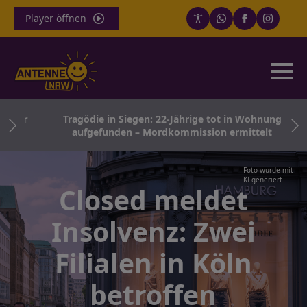
Player öffnen
 für
Tragödie in Siegen: 22-Jährige tot in Wohnung
aufgefunden – Mordkommission ermittelt
Foto wurde mit
KI generiert
Closed meldet
Insolvenz: Zwei
Filialen in Köln
betroffen