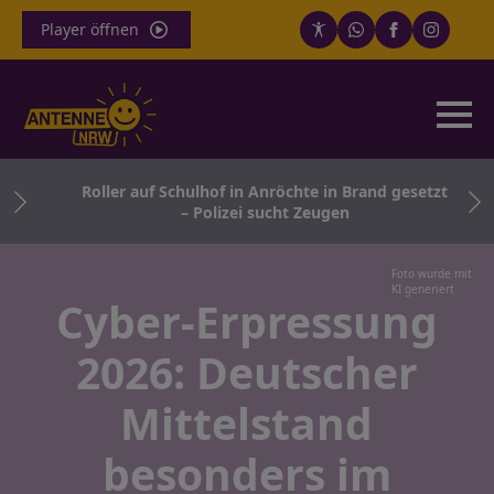
Player öffnen
Roller auf Schulhof in Anröchte in Brand gesetzt
– Polizei sucht Zeugen
Foto wurde mit
KI generiert
Cyber-Erpressung
2026: Deutscher
Mittelstand
besonders im