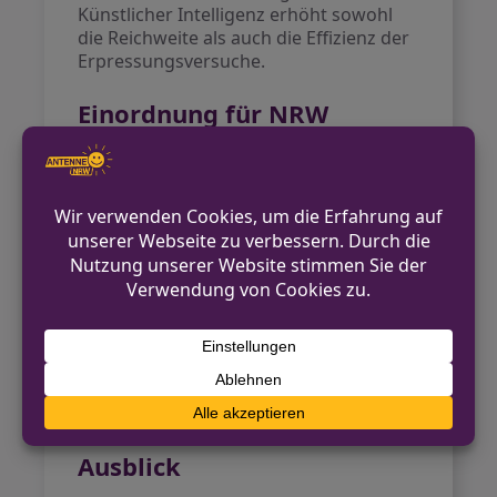
Künstlicher Intelligenz erhöht sowohl
die Reichweite als auch die Effizienz der
Erpressungsversuche.
Einordnung für NRW
NRW, als eines der wirtschaftsstärksten
Bundesländer mit zahlreichen
Mittelständlern, ist in besonderem
Maße von diesen Entwicklungen
betroffen. Angriffe auf Unternehmen
können sich nicht nur auf den eigenen
Geschäftsbetrieb, sondern auch auf
Lieferketten, Produktionsabläufe und
gesamte Märkte auswirken. Gerade in
industriellen Wertschöpfungsnetzen
gibt es erhebliche Folgeschäden, wenn
einzelne Betriebe lahmgelegt werden.
Ausblick