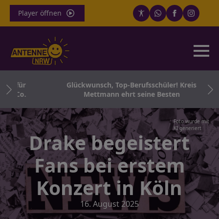
Player öffnen
o für
Glückwunsch, Top-Berufsschüler! Kreis
d Co.
Mettmann ehrt seine Besten
Foto wurde mit
KI generiert
Drake begeistert
Fans bei erstem
Konzert in Köln
16. August 2025