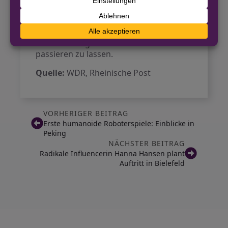
Anhängern zu verbinden.
Am Tag nach dem Konzert bleibt
genügend Zeit, um die Erinnerungen an
dieses außergewöhnliche Event Revue
passieren zu lassen.
Quelle:
WDR, Rheinische Post
VORHERIGER BEITRAG
Erste humanoide Roboterspiele: Einblicke in
Peking
NÄCHSTER BEITRAG
Radikale Influencerin Hanna Hansen plant
Auftritt in Bielefeld