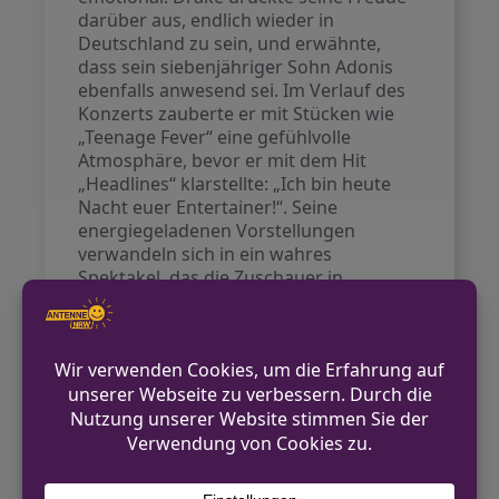
darüber aus, endlich wieder in
Deutschland zu sein, und erwähnte,
dass sein siebenjähriger Sohn Adonis
ebenfalls anwesend sei. Im Verlauf des
Konzerts zauberte er mit Stücken wie
„Teenage Fever“ eine gefühlvolle
Atmosphäre, bevor er mit dem Hit
„Headlines“ klarstellte: „Ich bin heute
Nacht euer Entertainer!“. Seine
energiegeladenen Vorstellungen
verwandeln sich in ein wahres
Spektakel, das die Zuschauer in
Höchstform versetzte.
„Drake ist wie kein anderer“, so die
einhellige Meinung seiner Fans, die sein
Engagement und seine Interaktion
während des Konzerts schätzen. Nach
etwa einer Stunde legte DJ Spade einige
Songs auf, bevor Drake erneut die
Bühne betrat, um sich mit seinen treuen