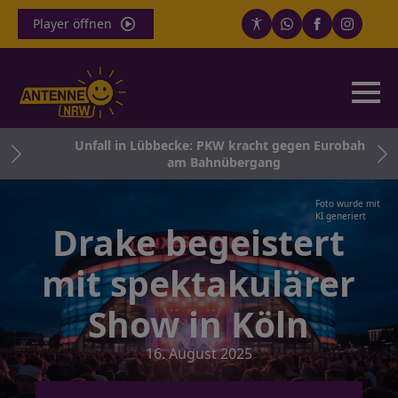
Player öffnen
Unfall in Lübbecke: PKW kracht gegen Eurobahn
t
am Bahnübergang
Foto wurde mit
KI generiert
Drake begeistert
mit spektakulärer
Show in Köln
16. August 2025