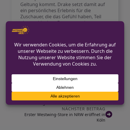
Geltung kommt. Drake setzt damit auf
ein persönliches Erlebnis für die
Zuschauer, die das Gefühl haben, Teil
eines exklusiven Events zu sein.
Für die Fans in Köln ist dies ein
unvergessliches Ereignis, bei dem nicht
nur die Musik, sondern auch die
gesamte Bühnenshow im Mittelpunkt
steht.
Quelle:
Aachener Zeitung, dpa.
VORHERIGER BEITRAG
Rot gefärbter Rhein: Polizei beruhigt Bürger
in Dormagen und Düsseldorf
NÄCHSTER BEITRAG
Erster Westwing-Store in NRW eröffnet in
Köln