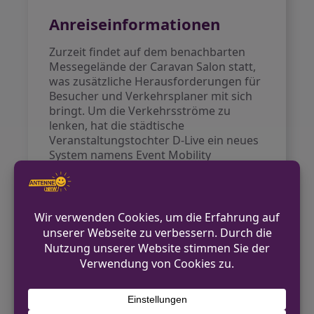
Anreiseinformationen
Zurzeit findet auf dem benachbarten
Messegelände der Caravan Salon statt,
was zusätzliche Herausforderungen für
Besucher und Verkehrsplaner mit sich
bringt. Um die Verkehrsströme zu
lenken, hat die städtische
Veranstaltungstochter D-Live ein neues
System namens Event Mobility
entwickelt. Dieses soll eine
reibungslosere An- und Abreise
ermöglichen, unterstützt durch einen
WhatsApp-Kanal, der am Konzerttag
Informationen bereitstellt.
Die Merkur-Spiel-Arena ist mit
öffentlichen Verkehrsmitteln gut
erreichbar. Die U-Bahn-Linie U78
verbindet den Hauptbahnhof mit der
Arena. Die Fahrzeit beträgt etwa 15