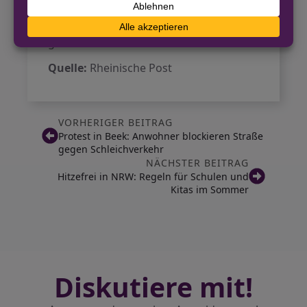
Minuten und nach den Konzerten
fahren die Bahnen häufiger als
gewöhnlich.
Quelle:
Rheinische Post
VORHERIGER BEITRAG
Protest in Beek: Anwohner blockieren Straße
gegen Schleichverkehr
NÄCHSTER BEITRAG
Hitzefrei in NRW: Regeln für Schulen und
Kitas im Sommer
Diskutiere mit!