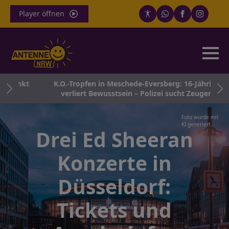
Player öffnen
sinkt
K.O.-Tropfen in Meschede-Eversberg: 16-Jährige
verliert Bewusstsein – Polizei sucht Zeugen
Foto wurde mit
KI generiert
Drei Ed Sheeran
Konzerte in
Düsseldorf:
Tickets und