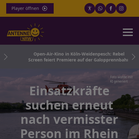
Player öffnen
hne
Open-Air-Kino in Köln-Weidenpesch: Rebel
ter
Screen feiert Premiere auf der Galopprennbahn
Foto wurde mit
KI generiert
Einsatzkräfte
suchen erneut
nach vermisster
Person im Rhein