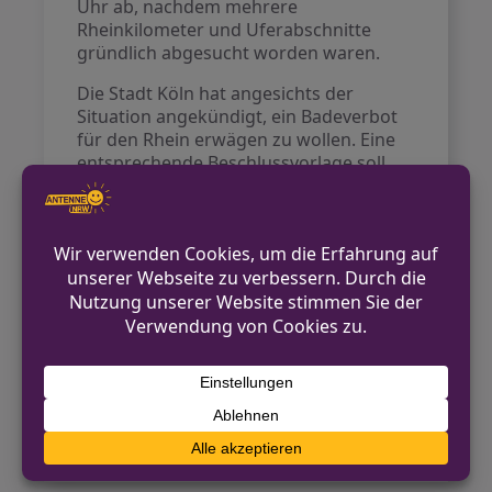
Uhr ab, nachdem mehrere
Rheinkilometer und Uferabschnitte
gründlich abgesucht worden waren.
Die Stadt Köln hat angesichts der
Situation angekündigt, ein Badeverbot
für den Rhein erwägen zu wollen. Eine
entsprechende Beschlussvorlage soll
am 4. September im Rat präsentiert
werden, um über diese Maßnahme zu
entscheiden.
In den letzten Tagen mussten die
Einsatzkräfte mehrfach im Rhein nach
vermissten Schwimmern suchen, was
die Gefahren des Badens in diesem
Fluss eindrucksvoll unterstreicht.
Quelle:
WDR, Feuerwehr Leverkusen,
Stadt Köln