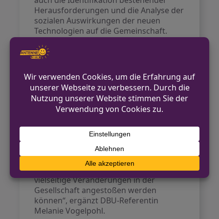
auch die Identifikation bestehender
Herausforderungen und die Analyse der
sozialen Auswirkungen der neuen
Technologien auf die Gemeinschaft.
Das Vorhaben wird von der Deutschen
Bundesstiftung Umwelt (DBU) bis Ende
März 2027 mit rund 250.000 Euro
gefördert. Es verbindet technische,
sozialwissenschaftliche und
bildungswissenschaftliche Perspektiven
und strebt somit die aktive Einbindung
der Bewohner*innen an, um eine
höhere Akzeptanz für
Energiesparmaßnahmen zu erreichen.
„Dieses Projekt zeigt, wie durch
niedrigschwelligen Klimaschutz
vielseitige Veränderungen in der
Gesellschaft angestoßen werden
können“, ergänzt DBU-Referentin
Melanie Vogelpohl.