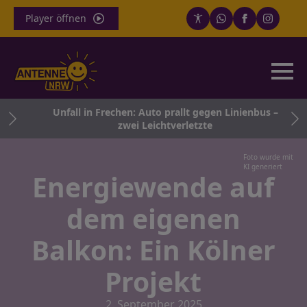
Player öffnen
Unfall in Frechen: Auto prallt gegen Linienbus –
zwei Leichtverletzte
Foto wurde mit
KI generiert
Energiewende auf
dem eigenen
Balkon: Ein Kölner
Projekt
2. September 2025