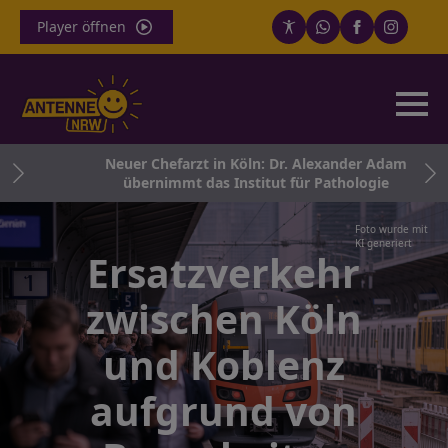
Player öffnen
und
Neuer Chefarzt in Köln: Dr. Alexander Adam
übernimmt das Institut für Pathologie
Foto wurde mit
KI generiert
Ersatzverkehr
zwischen Köln
und Koblenz
aufgrund von