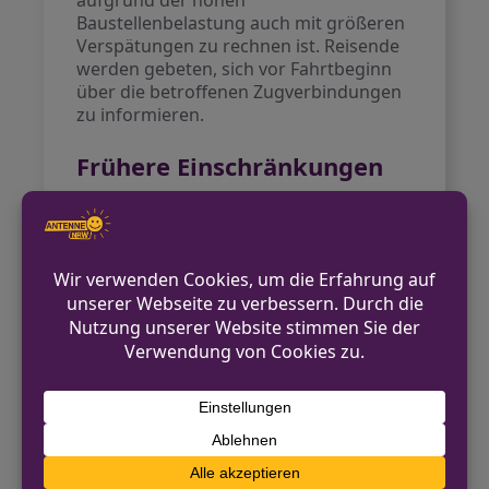
aufgrund der hohen
Baustellenbelastung auch mit größeren
Verspätungen zu rechnen ist. Reisende
werden gebeten, sich vor Fahrtbeginn
über die betroffenen Zugverbindungen
zu informieren.
Frühere Einschränkungen
Bereits am
15. Juli
kam es zu
Zugausfällen auf der Strecke. Der
Abschnitt musste wegen dringender
Reparaturen an der Signaltechnik
teilweise gesperrt werden. Zudem
hatten Pendlerinnen und Pendler
bereits im Mai unter Einschränkungen
auf der Strecke zu leiden, als die
Inbetriebnahme eines neuen
elektronischen Stellwerks eine
umfangreiche Sperrung nach sich zog.
Quellen:
Rundschau Online, dpa