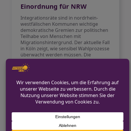
Einordnung für NRW
Integrationsräte sind in nordrhein-
westfälischen Kommunen wichtige
demokratische Gremien zur politischen
Teilhabe von Menschen mit
Migrationshintergrund. Der aktuelle Fall
in Köln zeigt, wie sensibel Wahlprozesse
überwacht werden müssen. Die
Ermittlungen der Staatsschutzabteilung
unterstreichen die Bedeutung der
Wahlintegrität für die demokratische
Legitimation dieser Gremien.
Ausblick
Laut
Stadt Köln
tagte der
Wahlausschuss für die Kommunal- und
Integrationsratswahl am 25. September
2025. Die weiteren
Ermittlungsergebnisse der