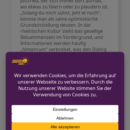
Jottfried, der sich immer dort aufhält,
wo etwas zu feiern oder zu plaudern ist.
„Solang du mich sühst, jeht et noch“,
könnte man als seine optimistische
Grundeinstellung deuten. In der
rheinischen Kultur steht das gesellige
Beisammensein im Vordergrund, und
Informationen werden häufig
„hintenrum“ verbreitet, was den Dialog
umso spannender macht. Hierbei kann
es selbst vorkommen, dass Gerüchte
über Preiserhöhungen beim Bier zum
Schützenfest zur Sprache kommen, und
man muss der Fröhlichkeit und der
Redegewandtheit der Rheinländer
einfach Tribut zollen.
Intelligenz ist nicht alles
Im Rheinland geht es oft weniger um
den Intellekt als um die Geselligkeit und
die Freude am Gespräch. Abschließend