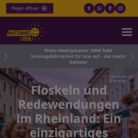
Player öffnen
Rhein-Niedrigwasser: NRW hebt
 in
Sonntagsfahrverbot für Lkw auf – das steckt
dahinter
Foto wurde mit
KI generiert
Floskeln und
Redewendungen
im Rheinland: Ein
einzigartiges