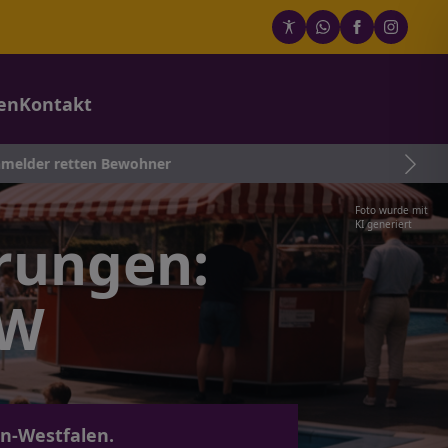
en
Kontakt
ewohner
Foto wurde mit
KI generiert
rungen:
RW
n-Westfalen.