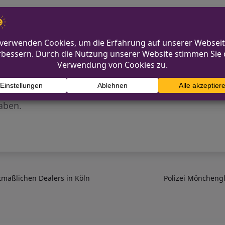
ng
igene Freibadgeschichten zu teilen. Welche Erinnerun
m Stichwort „Freibad“ können Geschichten an aktion@
ust 2025.
es die prägnantesten Erinnerungen an die Freibadsom
aben.
maßlichen Dealers in Köln
Polizei Mönchengl