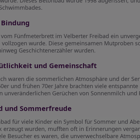
rde. Dieses Betonbad wurde 1998 abgerissen, und
n Schwimmbades.
 Bindung
 vom Fünfmeterbrett im Velberter Freibad ein unverge
 vollzogen wurde. Diese gemeinsamen Mutproben sc
 hinweg Geschichtenerzähler wurden.
tlichkeit und Gemeinschaft
ch waren die sommerlichen Atmosphäre und der Serv
0er und frühen 70er Jahre brachten viele entspannte 
n unveränderlichen Gerüchen von Sonnenmilch und
ad und Sommerfreude
nbad für viele Kinder ein Symbol für Sommer und Ab
rk erzeugt wurden, mufften oft in Erinnerungen ver
viele Besucher es waren, die unverwechselbare Atmos