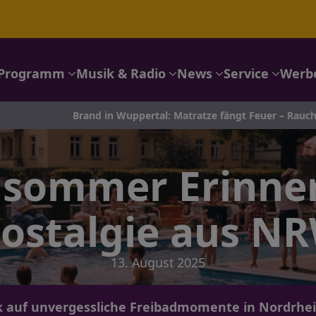
Programm
Musik & Radio
News
Service
Werb
and in Wuppertal: Matratze fängt Feuer – Rauchmelder retten B
dsommer Erinne
ostalgie aus N
13. August 2025
ck auf unvergessliche Freibadmomente in Nordrhei