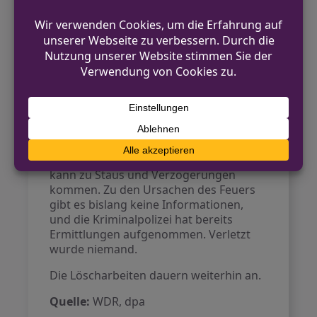
Gladbach, Odenthal und Burscheid
gegeben – es bestand keine Gefahr
mehr für die Anwohner. Jedoch musste
die Müllabfuhr im rechtsrheinischen
Kreisgebiet eingestellt werden, mit
Ausnahme der Abholung von
Wertstoffen aus der gelben Tonne. Auch
der Wertstoffhof der RSAG in Troisdorf
blieb geschlossen.
Die Mendener Straße wurde während
der Löscharbeiten gesperrt, und es
kann zu Staus und Verzögerungen
kommen. Zu den Ursachen des Feuers
gibt es bislang keine Informationen,
und die Kriminalpolizei hat bereits
Ermittlungen aufgenommen. Verletzt
wurde niemand.
Die Löscharbeiten dauern weiterhin an.
Quelle:
WDR, dpa