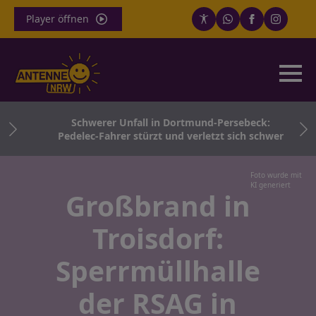
Player öffnen
ch
Schwerer Unfall in Dortmund-Persebeck:
Pedelec-Fahrer stürzt und verletzt sich schwer
Foto wurde mit
KI generiert
Großbrand in
Troisdorf:
Sperrmüllhalle
der RSAG in