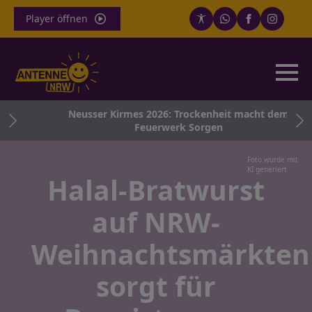
Player öffnen
ng
Neusser Kirmes 2026: Trockenheit macht dem
Feuerwerk Sorgen
Foto wurde mit
KI generiert
Halal-Bratwurst
auf NRW-
Weihnachtsmärkten
sorgt für