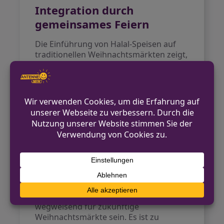
Integration durch
gemeinsames Feiern
Die Einführung von Halal-Speisen auf
traditionellen Weihnachtsmärkten zeigt,
wie sich NRW zu einer vielfältigen
Gesellschaft entwickelt. Menschen
unterschiedlicher Kulturen und
Religionen können gemeinsam die
Vorweihnachtszeit genießen. Dies stärkt
den gesellschaftlichen Zusammenhalt
und macht die Weihnachtsmärkte für
alle Bevölkerungsgruppen attraktiv.
Ausblick für kommende
Jahre
Der Erfolg der Halal-Angebote könnte
wegweisend für zukünftige
Weihnachtsmärkte sein. Es ist zu