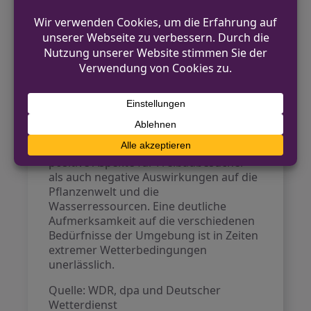
von bis zu 34 Grad gerechnet, während
das Wetter die nächsten Tage von
Sonne und vereinzelten Schauern
geprägt sein wird. Am Wochenende
können die Temperaturen auf 25 bis 29
Grad fallen, was eine leichte
Entspannung bringt.
Fazit
Die aktuelle Hitzewelle hat sowohl
positive Aspekte für Freibadbesucher
als auch negative Auswirkungen auf die
Pflanzenwelt und die
Wasserressourcen. Eine deutliche
Aufmerksamkeit auf die verschiedenen
Bedürfnisse der Umgebung ist in Zeiten
extremer Wetterbedingungen
unerlässlich.
Quelle: WDR, dpa und Deutscher
Wetterdienst