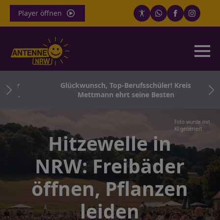
Player öffnen
für
Glückwunsch, Top-Berufsschüler! Kreis
Co.
Mettmann ehrt seine Besten
Foto wurde mit
KI generiert
Hitzewelle in
NRW: Freibäder
öffnen, Pflanzen
leiden