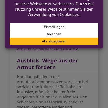
Armutsforscher Christoph Butterwegge
festhält, hängt in einem Wohlstandsland
wie Deutschland die finanzielle Situation
maßgeblich über die späteren
Lebenschancen der Kinder. Je stärker die
Wirtschaft wächst, desto größer wird
teils die Spaltung, weil Sozialleistungen
nicht automatisch mit den Löhnen
steigen.
Arbeiter-Samariter-Bund NRW e.V.
Ausblick: Wege aus der
Armut fördern
Handlungsfelder in der
Armutsprävention setzen vor allem bei
sozialer und kultureller Teilhabe an.
Inklusive, möglichst kostenfreie
Angebote für Kinder aus allen sozialen
Schichten sind essenziell. Wichtig ist
zudem, betroffene Kinder und