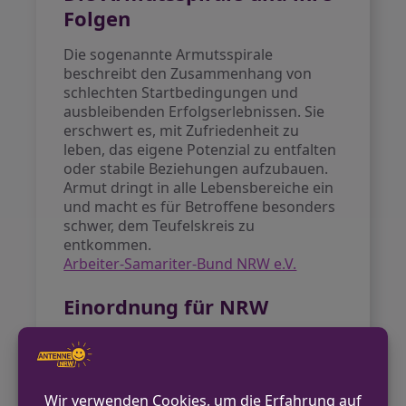
Folgen
Die sogenannte Armutsspirale
beschreibt den Zusammenhang von
schlechten Startbedingungen und
ausbleibenden Erfolgserlebnissen. Sie
erschwert es, mit Zufriedenheit zu
leben, das eigene Potenzial zu entfalten
oder stabile Beziehungen aufzubauen.
Armut dringt in alle Lebensbereiche ein
und macht es für Betroffene besonders
schwer, dem Teufelskreis zu
entkommen.
Arbeiter-Samariter-Bund NRW e.V.
Einordnung für NRW
Kinderarmut in Nordrhein-Westfalen ist
keine Randerscheinung. Sie betrifft jede
fünfte Familie und ist Ausdruck
gesellschaftlicher Ungleichheit. Wie der