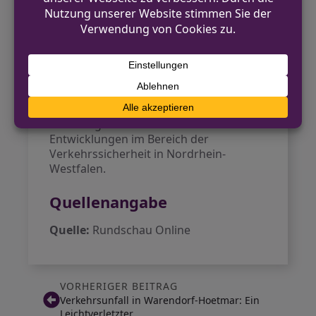
Zoobrücke, wo das Tempolimit häufig
überschritten wird und bisher keine
regelmäßige Kontrolle stattgefunden
hat.
Die Technik wurde vor kurzem von der
Physikalisch-Technischen Bundesanstalt
anerkannt. Damit gehört die neue
Blitzanlage zu den neuesten
Entwicklungen im Bereich der
Verkehrssicherheit in Nordrhein-
Westfalen.
Quellenangabe
Quelle:
Rundschau Online
VORHERIGER BEITRAG
Verkehrsunfall in Warendorf-Hoetmar: Ein
Leichtverletzter