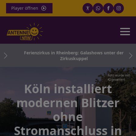
Player öffnen
rbt
Ferienzirkus in Rheinberg: Galashows unter der
Zirkuskuppel
Foto wurde mit
KI generiert
Köln installiert
modernen Blitzer
ohne
Stromanschluss in