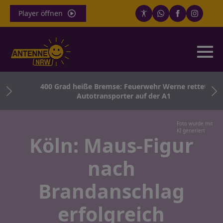
Player öffnen
ir –
400 Grad heiße Bremse: Feuerwehr Werne rettet
Autotransporter auf der A1
Foto wurde mit
KI generiert
Köln: Maus-Figur
nach
Brandanschlag
erfolgreich