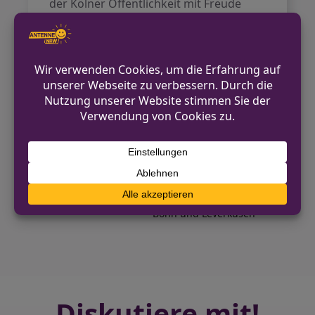
der Kölner Öffentlichkeit mit Freude
erwartet, da sie nicht nur ein Symbol
der Stadt darstellt, sondern auch viele
schöne Erinnerungen für die Menschen
in Köln und darüber hinaus weckt.
Quelle:
WDR, dpa
VORHERIGER BEITRAG
Köln: Antonella Giurano erhält Kölner
Miteinander-Preis
NÄCHSTER BEITRAG
Zwei Tage Streik bei Lieferando in Köln,
Bonn und Leverkusen
Diskutiere mit!