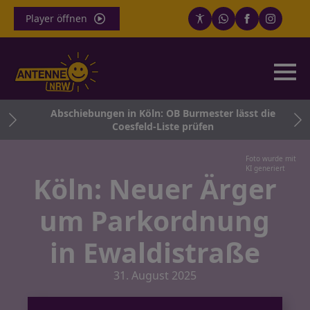
Player öffnen
en
Abschiebungen in Köln: OB Burmester lässt die
Coesfeld-Liste prüfen
Foto wurde mit
KI generiert
Köln: Neuer Ärger
um Parkordnung
in Ewaldistraße
31. August 2025