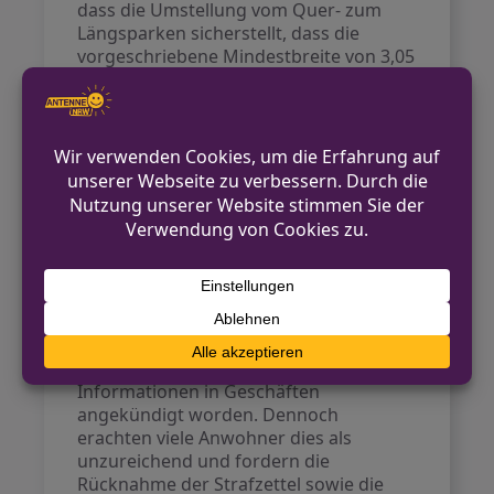
dass die Umstellung vom Quer- zum
Längsparken sicherstellt, dass die
vorgeschriebene Mindestbreite von 3,05
Metern für Einsatzfahrzeuge der
Feuerwehr eingehalten werden kann.
Zudem sei es notwendig, um mehr Platz
für Fußgänger zu schaffen.
Schritte zur Information
der Anwohner
Robert Baumanns, der Sprecher des
städtischen Presseamtes, erklärte
weiter, dass bereits
68
Postwurfsendungen
an die Haushalte
verteilt wurden. Darüber hinaus seien
Informationen in Geschäften
angekündigt worden. Dennoch
erachten viele Anwohner dies als
unzureichend und fordern die
Rücknahme der Strafzettel sowie die