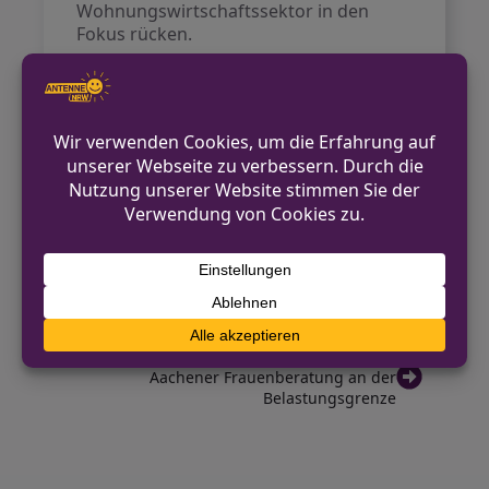
Wohnungswirtschaftssektor in den
Fokus rücken.
Der Prozess wird am Landgericht
Bochum verhandelt und bleibt in den
kommenden Tagen unter intensiver
Beobachtung.
Quelle:
WDR
VORHERIGER BEITRAG
Polizei nimmt zwei Männer nach
Verfolgungsjagd zwischen Düsseldorf und
Essen fest
NÄCHSTER BEITRAG
Aachener Frauenberatung an der
Belastungsgrenze