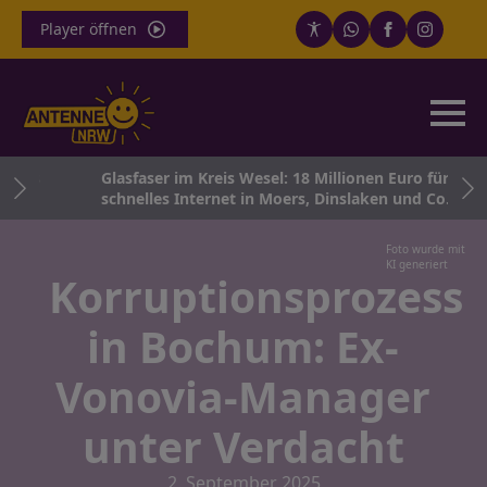
Player öffnen
htes
Glasfaser im Kreis Wesel: 18 Millionen Euro für
schnelles Internet in Moers, Dinslaken und Co.
Foto wurde mit
KI generiert
Korruptionsprozess
in Bochum: Ex-
Vonovia-Manager
unter Verdacht
2. September 2025