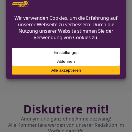
attraktiver zu gestalten.
Quelle:
Rheinische Post
VORHERIGER BEITRAG
WDR aktuell-Adventskalender für Bremer
Fernsehpreis nominiert
NÄCHSTER BEITRAG
Kölner Fairnessabkommen: Vorwürfe
zurückgewiesen
Diskutiere mit!
Anonym und ganz ohne Anmeldezwang!
Alle Kommentare werden von unserer Redaktion im
Vorfeld geprüft.