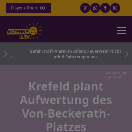
Player öffnen
ath
Gefahrstoff-Alarm in Ahlen: Feuerwehr rückt
tern
mit 8 Fahrzeugen aus
Foto wurde mit
KI generiert
Krefeld plant
Aufwertung des
Von-Beckerath-
Platzes