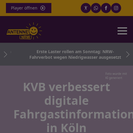
Player öffnen
sten
Erste Laster rollen am Sonntag: NRW-
Fahrverbot wegen Niedrigwasser ausgesetzt
Foto wurde mit
KI generiert
KVB verbessert
digitale
Fahrgastinformatio
in Köln