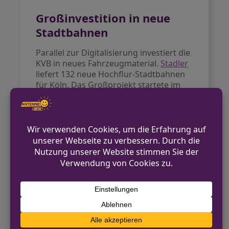
Großinvestition in neue
Stadtbahnen
Parallel zur Digitalisierung investiert die
KVB in neues Fahrzeugmaterial.
Stadler
liefert 132 neue Hochflur-Stadtbahnen
für Köln. Das Großprojekt startete im
Oktober 2025 mit einem Treffen der
Führungsspitzen beider Unternehmen.
Die neuen Fahrzeuge sollen den
Komfort und die Zuverlässigkeit im
Kölner Nahverkehr weiter erhöhen.
Ausblick für den Kölner
Nahverkehr
Die Modernisierungsmaßnahmen sind
Teil einer umfassenden Strategie zur
Verbesserung des öffentlichen