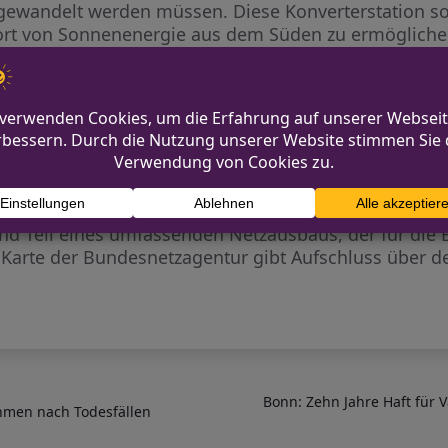
ewandelt werden müssen. Diese Konverterstation so
ort von Sonnenenergie aus dem Süden zu ermögliche
le Bedenken
n der Vergangenheit Proteste gegen den Standort des 
ge Zeit gegen das Projekt ausgesprochen und durch Bü
uf die Anwohnerbelange hingewiesen. Dies führte daz
chutz realisiert wurden.
d Teil eines umfassenden Netzausbaus, der für die
ve Karte der Bundesnetzagentur gibt Aufschluss über de
Bonn: Zehn Jahre Haft für 
hmen nach Todesfällen