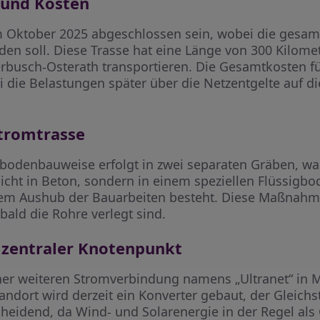
 und Kosten
m Oktober 2025 abgeschlossen sein, wobei die gesam
en soll. Diese Trasse hat eine Länge von 300 Kilom
busch-Osterath transportieren. Die Gesamtkosten für
ei die Belastungen später über die Netzentgelte auf 
Stromtrasse
dbodenbauweise erfolgt in zwei separaten Gräben, was
cht in Beton, sondern in einem speziellen Flüssigbod
dem Aushub der Bauarbeiten besteht. Diese Maßnahme
bald die Rohre verlegt sind.
 zentraler Knotenpunkt
iner weiteren Stromverbindung namens „Ultranet“ in
ndort wird derzeit ein Konverter gebaut, der Gleich
cheidend, da Wind- und Solarenergie in der Regel a