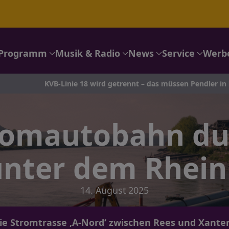
Programm
Musik & Radio
News
Service
Werb
inie 18 wird getrennt – das müssen Pendler in Köln und Bonn jet
romautobahn du
nter dem Rhein
14. August 2025
ie Stromtrasse ‚A-Nord‘ zwischen Rees und Xanten