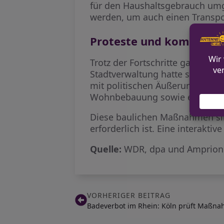
für den Haushaltsgebrauch umg
werden, um auch einen Transp
Proteste und kommuna
Trotz der Fortschritte gab es i
Stadtverwaltung hatte sich lan
mit politischen Äußerungen, a
Wohnbebauung sowie ein Sichts
Diese baulichen Maßnahmen sin
erforderlich ist. Eine interakti
Quelle:
WDR, dpa und Amprion
VORHERIGER BEITRAG
Badeverbot im Rhein: Köln prüft Maßna