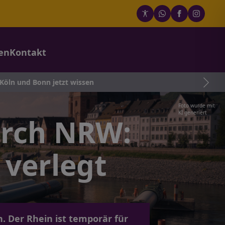
en
Kontakt
zt wissen
Foto wurde mit
KI generiert
rch NRW:
 verlegt
. Der Rhein ist temporär für