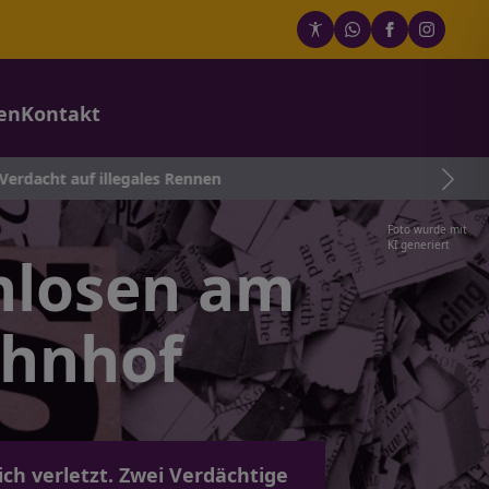
en
Kontakt
legales Rennen
Foto wurde mit
KI generiert
hlosen am
hnhof
h verletzt. Zwei Verdächtige