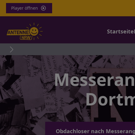
Player öffnen
Startseite
Tragisch
Messeran
Dort
Obdachloser nach Messerangr