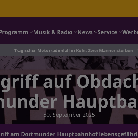
Programm
Musik & Radio
News
Service
Werb
er Motorradunfall in Köln: Zwei Männer sterben – Verdacht auf il
griff auf Obdac
munder Hauptba
30. September 2025
iff am Dortmunder Hauptbahnhof lebensgefährlic