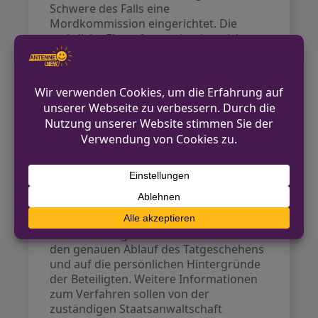
Schwere des Falls eine
Mordkommission eingerichtet. Die
rechtliche Einstufung orientiert sich am
Tatbestand der gefährlichen
Körperverletzung gemäß § 224
Strafgesetzbuch, da das Messer als
Waffe beziehungsweise gefährliches
Werkzeug gilt. Untersuchungshaft
wurde angeordnet, weil ein dringender
Tatverdacht besteht. Die
Staatsanwaltschaft Münster leitet die
weiteren Ermittlungen.
Ausblick
Die Ermittlungen konzentrieren sich auf
den genauen Ablauf des Tatgeschehens
und auf die persönlichen Hintergründe
der Beteiligten. Weitere Informationen
zum Verfahren sollen von der
zuständigen Staatsanwaltschaft