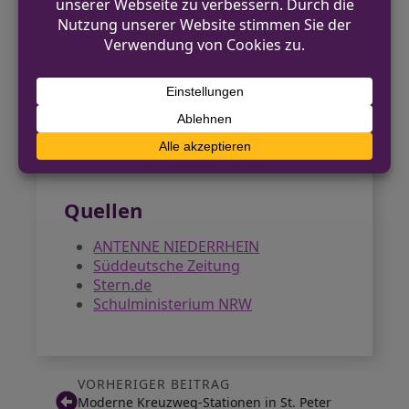
Nach der Pilotphase an
Abendgymnasien und dem Rollout an
Gymnasien sollen bis 2027 alle Schulen
in NRW das neue System nutzen.
Lehrkräfte und IT-Beauftragte werden
bis dahin geschult, um einen
reibungslosen Prüfungsbetrieb
sicherzustellen.
Quellen
ANTENNE NIEDERRHEIN
Süddeutsche Zeitung
Stern.de
Schulministerium NRW
VORHERIGER BEITRAG
Moderne Kreuzweg-Stationen in St. Peter