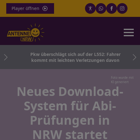
Player öffnen
uge
Pkw überschlägt sich auf der L552: Fahrer
über
kommt mit leichten Verletzungen davon
Foto wurde mit
KI generiert
Neues Download-
System für Abi-
Prüfungen in
NRW startet