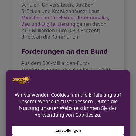
Schulen, Universitäten, Straßen,
Brücken und Krankenhäuser. Laut
Ministerium für Heimat, Kommunales,
Bau und Digitalisierung
gehen davon
21,3 Milliarden Euro (68,3 Prozent)
direkt an die Kommunen.
Forderungen an den Bund
Aus dem 500-Milliarden-Euro-
Sondervermögen des Bundes sind 100
Milliarden Euro für Investitionen der
Länder und Kommunen vorgesehen.
Der
Städtetag NRW
fordert, dass die
NRW-Städte 78 Prozent dieser Mittel
erhalten müssten, um den enormen
Investitionsstau abzubauen. Die
Kommunen betonen, dass ohne diese
zusätzlichen Bundesmittel die
Infrastruktur weiter verfallen würde.