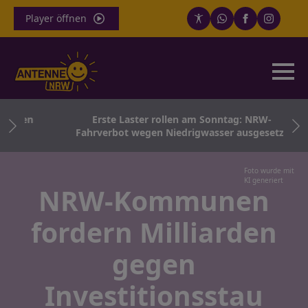
Player öffnen
lsten
Erste Laster rollen am Sonntag: NRW-
Fahrverbot wegen Niedrigwasser ausgesetzt
Foto wurde mit
KI generiert
NRW-Kommunen
fordern Milliarden
gegen
Investitionsstau