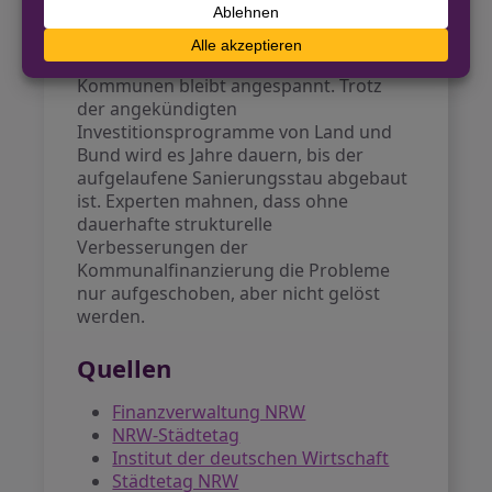
Ausblick für die Kommunen
Die finanzielle Situation der NRW-
Kommunen bleibt angespannt. Trotz
der angekündigten
Investitionsprogramme von Land und
Bund wird es Jahre dauern, bis der
aufgelaufene Sanierungsstau abgebaut
ist. Experten mahnen, dass ohne
dauerhafte strukturelle
Verbesserungen der
Kommunalfinanzierung die Probleme
nur aufgeschoben, aber nicht gelöst
werden.
Quellen
Finanzverwaltung NRW
NRW-Städtetag
Institut der deutschen Wirtschaft
Städtetag NRW