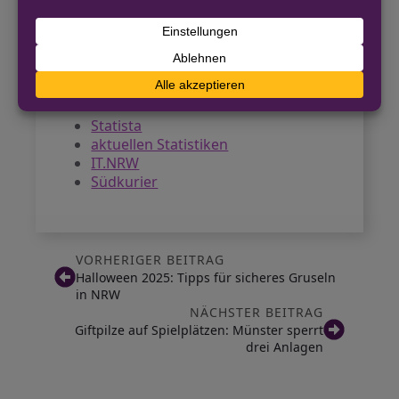
Landes zusammen. Bundesweit
beziehen laut
aktuellen Zahlen
knapp
5,5 Millionen Menschen Bürgergeld.
Quellen
Statista
aktuellen Statistiken
IT.NRW
Südkurier
VORHERIGER BEITRAG
Halloween 2025: Tipps für sicheres Gruseln
in NRW
NÄCHSTER BEITRAG
Giftpilze auf Spielplätzen: Münster sperrt
drei Anlagen