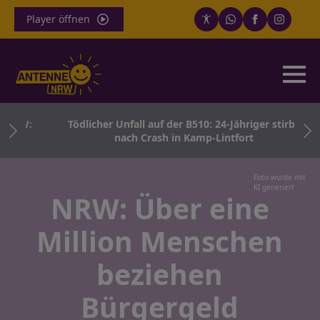
Player öffnen
NRW:
Tödlicher Unfall auf der B510: 24-Jähriger stirbt
nach Crash in Kamp-Lintfort
Foto wurde mit
KI generiert
NRW: Über eine
Million Menschen
beziehen
Bürgergeld