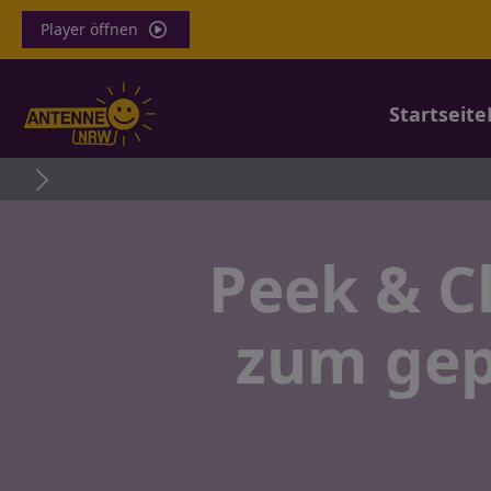
Player öffnen
Startseite
B
Peek & C
zum gep