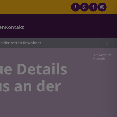
en
Kontakt
Bewohner
Foto wurde mit
KI generiert
e Details
s an der