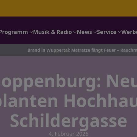
Programm
Musik & Radio
News
Service
Werb
rand in Wuppertal: Matratze fängt Feuer – Rauchmelder retten 
loppenburg: Neu
lanten Hochhau
Schildergasse
4. Februar 2026