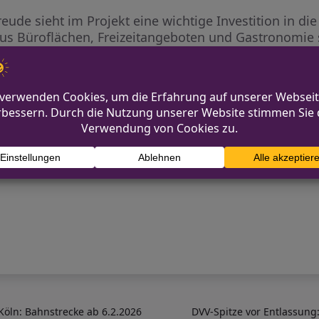
de sieht im Projekt eine wichtige Investition in die
 Büroflächen, Freizeitangeboten und Gastronomie sol
 Innenstadt holen, deren Anteil in letzter Zeit zurü
ehen noch aus, insbesondere zur genauen Gestaltung 
ztlich mit der Überschreitung der Höhenvorgabe umge
schaffen und die Attraktivität der City stärken. Die ö
öln: Bahnstrecke ab 6.2.2026
DVV-Spitze vor Entlassung