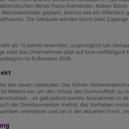
rakteristischen Renzo Piano-Elementen. Neben Büros
 Mehrzweckhalle geplant, ebenso wie ein öffentlich g
adthauses. Die Gebäude werden durch zwei Zugänge
ehr als 15 Jahren erworben, ursprünglich um Verkauf
e setzt das Unternehmen jetzt auf eine vielfältigere
Baubeginn ist frühestens 2028.
jekt
Höhe des neuen Gebäudes: Das Kölner Höhenentwicklun
50 Metern vor, um den Schutz des Domumfelds zu s
erschreiten – es gab jedoch bereits Ausnahmen in de
f. Auch der Dombaumeister mahnt, das Vorhaben müss
erbes orientieren und sei in der aktuellen Form „ni
ung