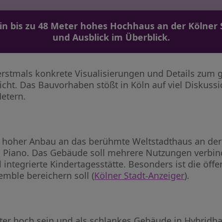
n bis zu 48 Meter hohes Hochhaus an der Kölner S
und Ausblick im Überblick.
erstmals konkrete Visualisierungen und Details zu
icht. Das Bauvorhaben stößt in Köln auf viel Diskuss
etern.
r hoher Anbau an das berühmte Weltstadthaus an der
o Piano. Das Gebäude soll mehrere Nutzungen verbin
integrierte Kindertagesstätte. Besonders ist die öffe
emble bereichern soll (
Kölner Stadt-Anzeiger
).
ter hoch sein und als schlankes Gebäude in Hybridba