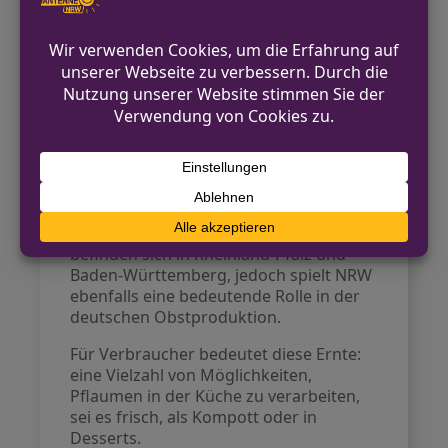
Zwetschge im Vergleich zur klassischen
Pflaume kleiner und ovaler ist. Sie
zeichnet sich durch eine bläuliche Farbe
sowie eine markante Narbe aus. Zudem
lässt sich der Stein der Zwetschge leicht
vom Fruchtfleisch lösen. Die Ernte soll
voraussichtlich bis Mitte September
andauern, wobei die Obstbauern mit
einer guten Qualität und Menge
rechnen.
Die größten Anbauflächen für Steinobst
befinden sich in Rheinland-Pfalz und
Baden-Württemberg, jedoch spielt NRW
ebenfalls eine bedeutende Rolle in der
deutschen Obstproduktion.
Für Verbraucher bedeutet diese Ernte:
eine Vielzahl von Möglichkeiten,
Pflaumen in der Küche zu verarbeiten,
sei es frisch, als Kompott oder in
Desserts.