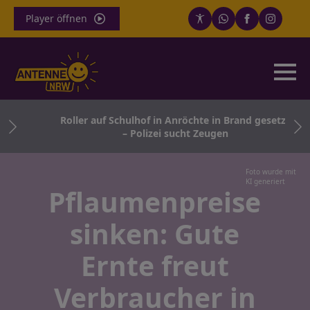
Player öffnen
r
Roller auf Schulhof in Anröchte in Brand gesetzt
– Polizei sucht Zeugen
Foto wurde mit
KI generiert
Pflaumenpreise
sinken: Gute
Ernte freut
Verbraucher in