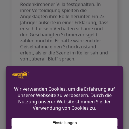
Rodenkirchener Villa festgehalten. In
ihrer Verteidigung spielten die
Angeklagten ihre Rolle herunter. Ein 23-
Jähriger äußerte in einer Erklärung, dass
er sich für sein Verhalten schäme und
den Geschädigten Schmerzensgeld
zahlen möchte. Er hatte während der
Geiselnahme einen Schockzustand
erlebt, als er die Szene im Keller sah und
von „überall Blut“ sprach.
Ein weiterer Angeklagter berichtete,
dass er von dem Bandenboss gebeten
worden sei zu helfen, die Ware
zurückzuholen, wofür ihm 100.000 Euro
und ein Auto versprochen wurden. Auch
er war bei der Beschaffung der Waffen
dabei, die für die Geiselnahme
verwendet wurden. Schlimmer noch, er
konnte nicht länger zusehen und wollte
schließlich die Polizei alarmieren, was