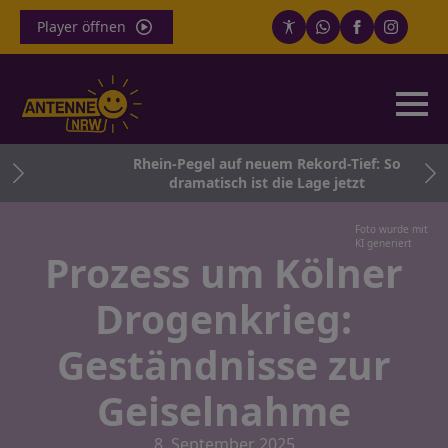
Player öffnen
ner
Rhein-Pegel auf neuem Rekord-Tief: So
tag
dramatisch ist die Lage jetzt
Foto wurde mit
KI generiert
Prozess um Kölner
Drogenkrieg:
Geständnisse zur
Geiselnahme
8. September 2025