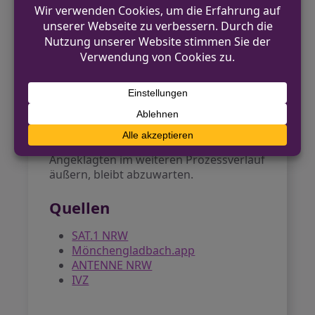
Bewusstsein.
Ausblick
Die nächsten Wochen werden zeigen,
wie das Gericht die vorliegenden
Beweise bewertet. Sollte es zu
Schuldsprüchen kommen, sind nach
aktueller Rechtslage mehrjährige
Haftstrafen wahrscheinlich. Wie sich die
Angeklagten im weiteren Prozessverlauf
äußern, bleibt abzuwarten.
Quellen
SAT.1 NRW
Mönchengladbach.app
ANTENNE NRW
IVZ