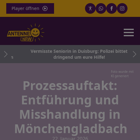
Player öffnen
nd
Vermisste Seniorin in Duisburg: Polizei bittet
hein
dringend um eure Hilfe!
Foto wurde mit
KI generiert
Prozessauftakt:
Entführung und
Misshandlung in
Mönchengladbach
22. Januar 2026