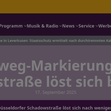
Programm
Musik & Radio
News
Service
Werb
erkusen: Staatsschutz ermittelt nach durchtrennnten Kabeln – P
weg-Markierung
raße löst sich 
17. September 2025
sseldorfer Schadowstraße löst sich nach wenige