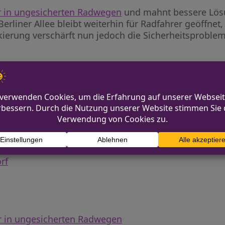
hr in ungesicherten Radwegen
und mahnt bessere Lös
rliner Allee bleibt weiterhin für Radfahrer geöffnet
kierung verschärft nun jedoch die Sicherheitsproblem
elle Anfrage an die Stadtverwaltung gestellt und ford
me. Es stellt sich die Frage, warum die aufgebracht
 eine Nachbesserung entstehen. Eine dauerhafte Lösun
 auf der Schadowstraße steht weiterhin aus.
rf
hr in ungesicherten Radwegen