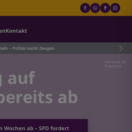
en
Kontakt
olizei sucht Zeugen
Foto wurde mit
KI generiert
 auf
bereits ab
n Wochen ab – SPD fordert