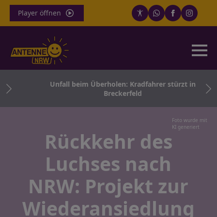
Player öffnen
ger
Unfall beim Überholen: Kradfahrer stürzt in
Breckerfeld
Foto wurde mit
KI generiert
Rückkehr des
Luchses nach
NRW: Projekt zur
Wiederansiedlung