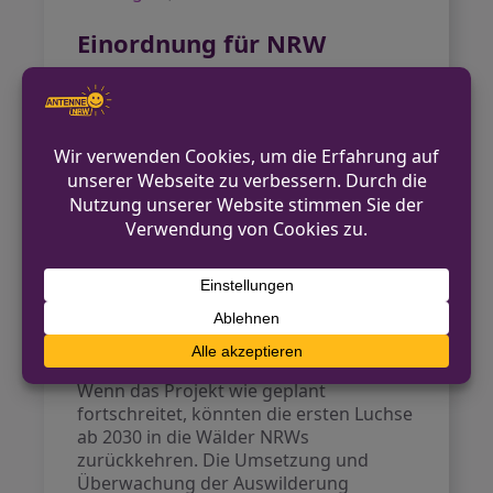
Einordnung für NRW
Die Wiedereinbürgerung des Luchses
wird als wichtiger Schritt für den
Naturschutz bewertet. Neben dem
ökologischen Mehrwert ist die
Einbeziehung der lokalen Bevölkerung
essenziell für die Akzeptanz. Intensive
Kommunikationsmaßnahmen und der
Aufbau eines Informationsnetzwerks
sind zentrale Bestandteile
(
halloherne.de
).
Ausblick
Wenn das Projekt wie geplant
fortschreitet, könnten die ersten Luchse
ab 2030 in die Wälder NRWs
zurückkehren. Die Umsetzung und
Überwachung der Auswilderung