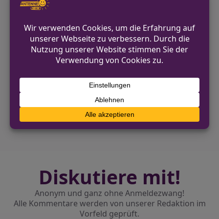
Aufklärung des Falls beitragen können.
Quellen:
Rheinische Post, dpa
VORHERIGER BEITRAG
Juicy Beats 2025: Letzte Feier im
Westfalenpark Dortmund
NÄCHSTER BEITRAG
Auto überschlägt sich auf A46 bei Arnsberg
– Sechs Verletzte
Diskutiere mit!
Anonym und ganz ohne Anmeldezwang!
Alle Kommentare werden von unserer Redaktion im
Vorfeld geprüft.