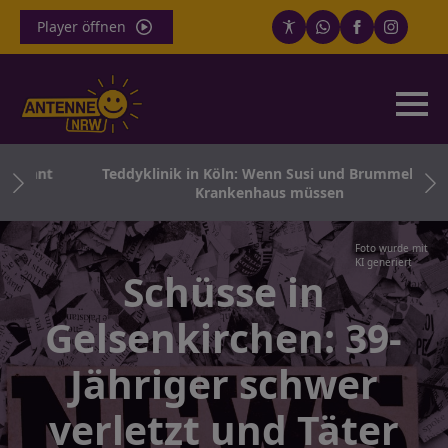
Player öffnen
rennt
Teddyklinik in Köln: Wenn Susi und Brummel ins
Krankenhaus müssen
Foto wurde mit
KI generiert
Schüsse in
Gelsenkirchen: 39-
Jähriger schwer
verletzt und Täter