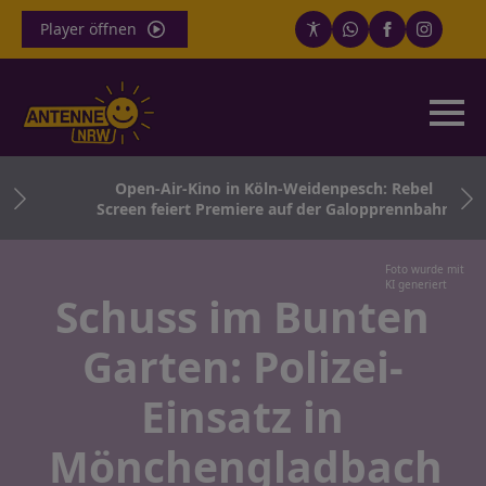
Player öffnen
hne
Open-Air-Kino in Köln-Weidenpesch: Rebel
ter
Screen feiert Premiere auf der Galopprennbahn
Foto wurde mit
KI generiert
Schuss im Bunten
Garten: Polizei-
Einsatz in
Mönchengladbach