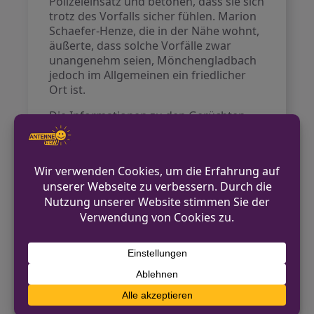
Polizeieinsatz und betonen, dass sie sich
trotz des Vorfalls sicher fühlen. Marion
Schaefer-Henze, die in der Nähe wohnt,
äußerte, dass solche Vorfälle zwar
unangenehm seien, Mönchengladbach
jedoch im Allgemeinen ein friedlicher
Ort ist.
Die Informationen zu den Gerüchten
über einen möglichen Streit unter
Rockern konnten von der Polizei nicht
bestätigt werden. Der Vorfall sorgt
dennoch für Besorgnis unter den
Bürgern, die sich um die Sicherheit im
beliebten Park Gedanken machen.
Die Ermittlungen dauern an, um die
genauen Umstände des Schusses zu
klären.
Quelle:
Rheinische Post