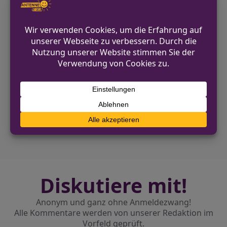
Unfallursache sind im Gange.
Quelle:
WDR
VORHERIGER BEITRAG
Trauer und Unsicherheit: FDP Krefeld ohne
Direktkandidat im Stadtwald
NÄCHSTER BEITRAG
Münster: Landwirte setzen auf gegenseitige
Rücksicht im Verkehr
Diskutiere mit!
Anonym und ganz ohne Anmeldezwang!
Alle Kommentare werden von unserer Redaktion im
Vorfeld geprüft.