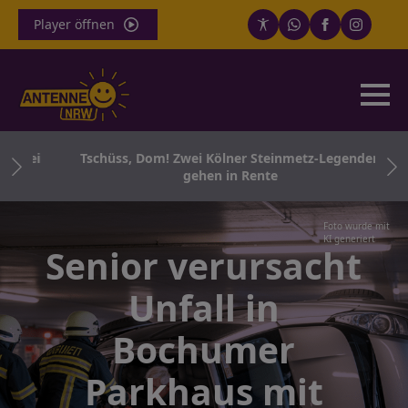
Player öffnen
izei
Tschüss, Dom! Zwei Kölner Steinmetz-Legenden
gehen in Rente
Foto wurde mit
KI generiert
Senior verursacht
Unfall in
Bochumer
Parkhaus mit